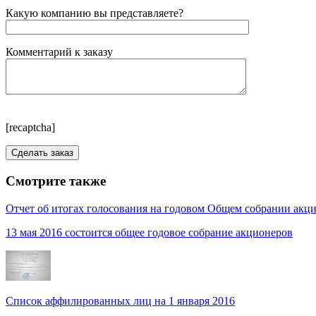
Какую компанию вы представляете?
Комментарий к заказу
[recaptcha]
Смотрите также
Отчет об итогах голосования на годовом Общем собрании акц
13 мая 2016 состоится общее годовое собрание акционеров
Список аффилированных лиц на 1 января 2016